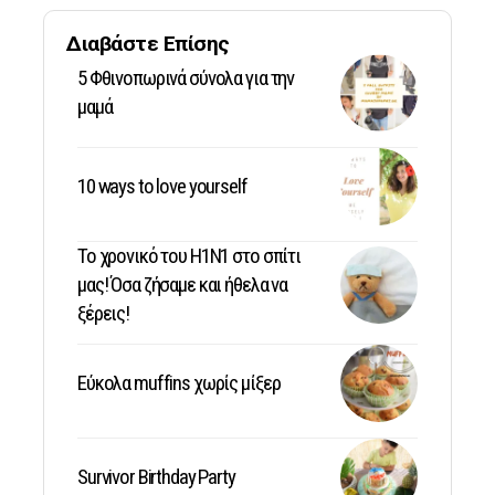
Διαβάστε Επίσης
5 Φθινοπωρινά σύνολα για την
μαμά
10 ways to love yourself
Το χρονικό του Η1Ν1 στο σπίτι
μας! Όσα ζήσαμε και ήθελα να
ξέρεις!
Εύκολα muffins χωρίς μίξερ
Survivor Birthday Party