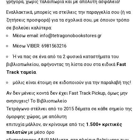
γρήγορα, χωρίς ταλαιπωρία και με απόλυτη ασφάλεια!
Εναλλακτικά, μπορείς να στείλεις την παραγγελία σου (ή να
ζητήσεις προσφορά) για τα σχολικά σου, με όποιον τρόπο
σε βολεύει καλύτερα:
Μέσω email:
info@tetragonobookstores.gr
Μέσω VIBER: 6981563216
Ή να πας σε ένα από τα 2 φυσικά καταστήματα του
βιβλιοπωλείου, αφήνοντας τη λίστα σου στα ειδικά
Fast
Track ταμεία
.
μόλις είναι έτοιμη σε ειδοποιούν για την παραλαβή της!
Αν δεν μένεις κοντά δεν έχει Fast Track Pickup, όμως μην
ανησυχεις! Το Βιβλιοπωλείο
Τετράγωνο στέλνει από το 2015 δέματα σε κάθε σημείο της
όμορφης χώρας, με απόλυτη
επιτυχία μάλλον, αν κρίνουμε από τις
1.500+ κριτικές
πελατών
με μέσο όρο
εξυπηρέτησης 4.8/5! Μάλιστα, στα πλαίσια βελτίωσης των