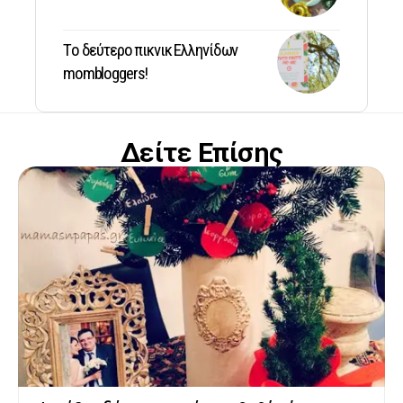
Tο δεύτερο πικνικ Ελληνίδων
mombloggers!
Δείτε Επίσης