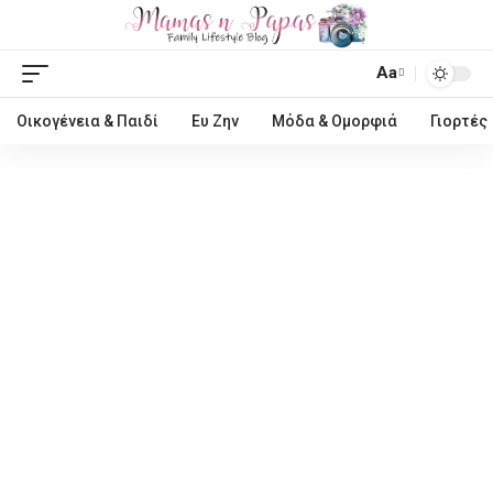
Aa
Οικογένεια & Παιδί
Ευ Ζην
Μόδα & Ομορφιά
Γιορτές