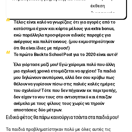
Τέλος είναι καλό να γνωρίζεις ότι για αγορές από το
κατάστημα έχουν και
κάρτα μέλους για extra bonus
,
ενώ παράλληλα προσφέρουν
ειδικές παροχές για
ανέργους και πολύτεκνους
. (μου εκμυστηρεύτηκαν
ότι θα είναι ίδιες με πέρυσι!)
Το πρώτο Back to School Post για το 2020 είναι αυτό!
Έλα γιόρτασε μαζί μου! Εγώ χαίρομαι πολύ που άλλη
μια σχολική χρονιά ετοιμάζεται να αρχίσει! Τα παιδιά
μου δηλώνουν ανυπόμονα, αλλά δεν σου κρύβω πως
θέλουν να γυρίσουν πίσω στις παλιές καλές ημέρες
του σχολείου! Τότε που δεν πήγαιναν εκ περιτροπής,
δεν είχαν το νου τους στο αντισηπτικό και έπαιζαν
ανέμελα με τους φίλους τους χωρίς να τηρούν
αποστάσεις δύο μέτρων.
Ειδικά φέτος θα πάρω καινούργια τσάντα στα παιδιά μου!
Τα παιδιά προβληματίστηκαν πολύ με όλες αυτές τις