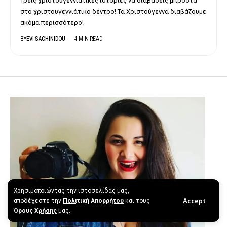
Τρεις χριστουγεννιάτικες ιστορίες να διαβάσεις μπροστά
στο χριστουγεννιάτικο δέντρο! Τα Χριστούγεννα διαβάζουμε
ακόμα περισσότερο!
BY
EVI SACHINIDOU
4 MIN READ
Χρησιμοποιώντας την ιστοσελίδας μας,
Accept
αποδέχεστε την
Πολιτική Απορρήτου
και τους
Όρους Χρήσης
μας.