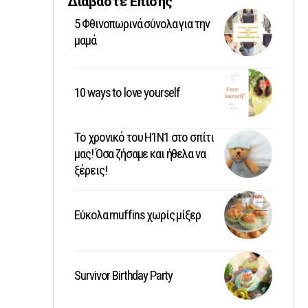
Διαβάστε Επίσης
5 Φθινοπωρινά σύνολα για την
μαμά
10 ways to love yourself
Το χρονικό του Η1Ν1 στο σπίτι
μας! Όσα ζήσαμε και ήθελα να
ξέρεις!
Εύκολα muffins χωρίς μίξερ
Survivor Birthday Party