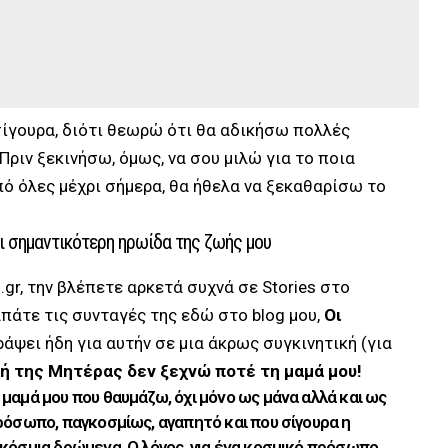
σίγουρα, διότι θεωρώ ότι θα αδικήσω πολλές
Πριν ξεκινήσω, όμως, να σου μιλώ για το ποια
 όλες μέχρι σήμερα, θα ήθελα να ξεκαθαρίσω το
αι σημαντικότερη ηρωίδα της ζωής μου
r, την βλέπετε αρκετά συχνά σε Stories στο
πάτε τις συνταγές της εδώ στο blog μου,
Οι
ράψει ήδη για αυτήν σε μια άκρως συγκινητική (για
τή της Μητέρας δεν ξεχνώ ποτέ τη μαμά μου!
 μαμά μου που θαυμάζω, όχι μόνο ως μάνα αλλά και ως
πρόσωπο, παγκοσμίως, αγαπητό και που σίγουρα η
γκόσμια δρώμενα. Ο λόγος, για ένα κοσμικό πρόσωπο