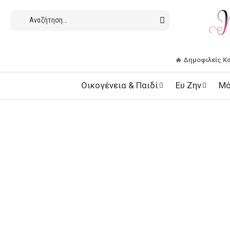
🔥 Δημοφιλείς Κ
Οικογένεια & Παιδί
Ευ Ζην
Μό