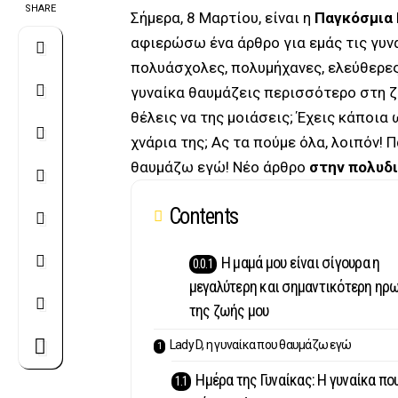
SHARE
Σήμερα, 8 Μαρτίου, είναι η
Παγκόσμια 
αφιερώσω ένα άρθρο για εμάς τις γυνα
πολυάσχολες, πολυμήχανες, ελεύθερες
γυναίκα θαυμάζεις περισσότερο στη ζ
θέλεις να της μοιάσεις; Έχεις κάποι
χνάρια της; Ας τα πούμε όλα, λοιπόν! 
θαυμάζω εγώ! Νέο άρθρο
στην πολυδι
Contents
Η μαμά μου είναι σίγουρα η
μεγαλύτερη και σημαντικότερη ηρ
της ζωής μου
Lady D, η γυναίκα που θαυμάζω εγώ
Ημέρα της Γυναίκας: Η γυναίκα πο