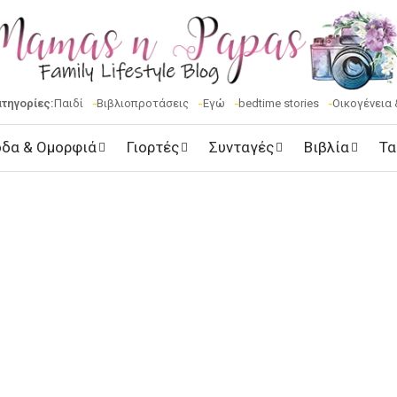
ατηγορίες:
Παιδί
Βιβλιοπροτάσεις
Εγώ
bedtime stories
Οικογένεια 
δα & Ομορφιά
Γιορτές
Συνταγές
Βιβλία
Τα