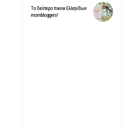
Tο δεύτερο πικνικ Ελληνίδων
mombloggers!