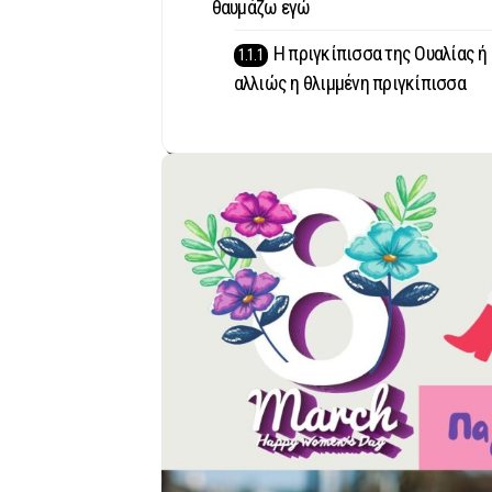
θαυμάζω εγώ
Η πριγκίπισσα της Ουαλίας ή
αλλιώς η θλιμμένη πριγκίπισσα