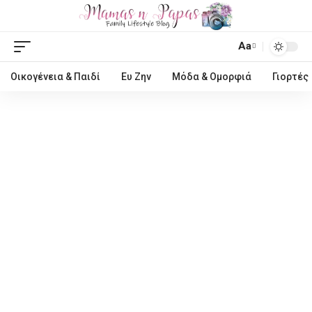
Aa
Οικογένεια & Παιδί
Ευ Ζην
Μόδα & Ομορφιά
Γιορτές