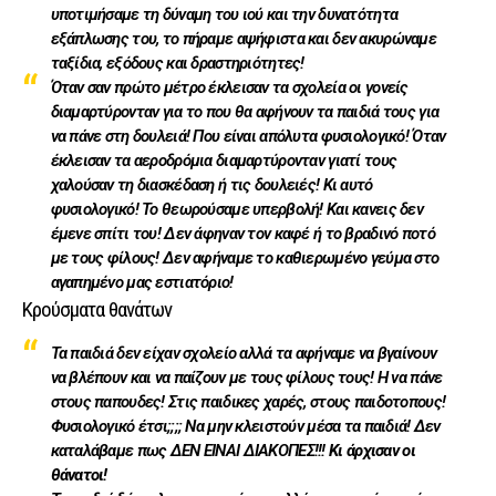
υποτιμήσαμε τη δύναμη του ιού και την δυνατότητα
εξάπλωσης του, το πήραμε αψήφιστα και δεν ακυρώναμε
ταξίδια, εξόδους και δραστηριότητες!
Όταν σαν πρώτο μέτρο έκλεισαν τα σχολεία οι γονείς
διαμαρτύρονταν για το που θα αφήνουν τα παιδιά τους για
να πάνε στη δουλειά! Που είναι απόλυτα φυσιολογικό! Όταν
έκλεισαν τα αεροδρόμια διαμαρτύρονταν γιατί τους
χαλούσαν τη διασκέδαση ή τις δουλειές! Κι αυτό
φυσιολογικό! Το θεωρούσαμε υπερβολή! Και κανεις δεν
έμενε σπίτι του! Δεν άφηναν τον καφέ ή το βραδινό ποτό
με τους φίλους! Δεν αφήναμε το καθιερωμένο γεύμα στο
αγαπημένο μας εστιατόριο!
Κρούσματα θανάτων
Τα παιδιά δεν είχαν σχολείο αλλά τα αφήναμε να βγαίνουν
να βλέπουν και να παίζουν με τους φίλους τους! Η να πάνε
στους παπουδες! Στις παιδικες χαρές, στους παιδοτοπους!
Φυσιολογικό έτσι;;;; Να μην κλειστούν μέσα τα παιδιά! Δεν
καταλάβαμε πως ΔΕΝ ΕΙΝΑΙ ΔΙΑΚΟΠΕΣ!!!
Κι άρχισαν οι
θάνατοι!