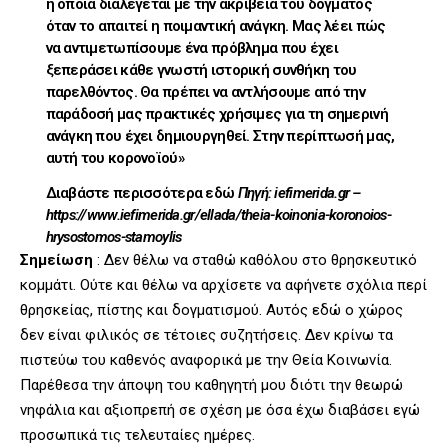
η οποία διαλέγεται με την ακρίβεια του δόγματος
όταν το απαιτεί η ποιμαντική ανάγκη. Μας λέει πώς
να αντιμετωπίσουμε ένα πρόβλημα που έχει
ξεπεράσει κάθε γνωστή ιστορική συνθήκη του
παρελθόντος. Θα πρέπει να αντλήσουμε από την
παράδοσή μας πρακτικές χρήσιμες για τη σημερινή
ανάγκη που έχει δημιουργηθεί. Στην περίπτωσή μας,
αυτή του κορονοϊού»
Διαβάστε περισσότερα εδώ
Πηγή: iefimerida.gr –
https://www.iefimerida.gr/ellada/theia-koinonia-koronoios-
hrysostomos-stamoylis
Σημείωση
: Δεν θέλω να σταθώ καθόλου στο θρησκευτικό
κομμάτι. Ούτε και θέλω να αρχίσετε να αφήνετε σχόλια περί
θρησκείας, πίστης και δογματισμού. Αυτός εδώ ο χώρος
δεν είναι φιλικός σε τέτοιες συζητήσεις. Δεν κρίνω τα
πιστεύω του καθενός αναφορικά με την Θεία Κοινωνία.
Παρέθεσα την άποψη του καθηγητή μου διότι την θεωρώ
νηφάλια και αξιοπρεπή σε σχέση με όσα έχω διαβάσει εγώ
προσωπικά τις τελευταίες ημέρες.