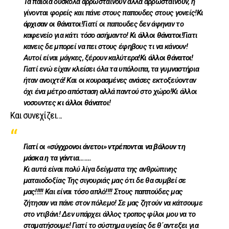
Τα παιδιά δύσκολα αρρωσταίνουν αλλά αρρωσταίνουν, ή
γίνονται φορείς και πάνε στους παπουδες στους γονείς!
Κι
άρχισαν οι θάνατοι
!Γιατί οι παπουδες δεν άφηναν το
καφενείο για κάτι τόσο ασήμαντο!
Κι άλλοι θάνατοι!
Γιατι
κανεις δε μπορεί να πει στους έφηβους τι να κάνουν!
Αυτοί είναι μάγκες, ξέρουν καλύτερα!
Κι άλλοι θάνατοι!
Γιατί ενώ είχαν κλείσει όλα τα υπόλοιπα, τα γυμναστήρια
ήταν ανοιχτά! Και οι κουρασμένες ανάσες εκτοξεύονταν
όχι ένα μέτρο απόσταση αλλά παντού στο χώρο!Κι άλλοι
νοσουντες
κι άλλοι θάνατοι
!
Και συνεχίζει…
Γιατί οι «σύγχρονοι άνετοι» ντρέπονται να βάλουν τη
μάσκα η τα γάντια…….
Κι αυτά είναι πολύ λίγα δείγματα της ανθρώπινης
ματαιοδοξίας Της σιγουριάς μας ότι δε θα συμβεί σε
μας!!!!! Και είναι τόσο απλό!!!! Στους παππούδες μας
ζήτησαν να πάνε στον πόλεμο! Σε μας ζητούν να κάτσουμε
στο ντιβάνι! Δεν υπάρχει άλλος τροπος φίλοι μου να το
σταματήσουμε! Γιατί το σύστημα υγείας δε θ´αντεξει για