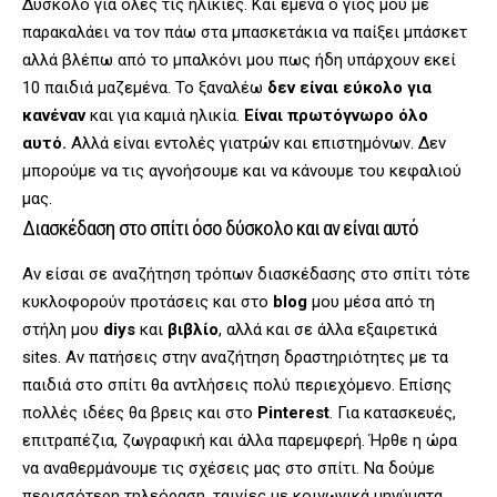
Δύσκολο για όλες τις ηλικίες. Και εμένα ο γιος μου με
παρακαλάει να τον πάω στα μπασκετάκια να παίξει μπάσκετ
αλλά βλέπω από το μπαλκόνι μου πως ήδη υπάρχουν εκεί
10 παιδιά μαζεμένα. Το ξαναλέω
δεν είναι εύκολο για
κανέναν
και για καμιά ηλικία.
Είναι πρωτόγνωρο όλο
αυτό.
Αλλά είναι εντολές γιατρών και επιστημόνων. Δεν
μπορούμε να τις αγνοήσουμε και να κάνουμε του κεφαλιού
μας.
Διασκέδαση στο σπίτι όσο δύσκολο και αν είναι αυτό
Αν είσαι σε αναζήτηση τρόπων διασκέδασης στο σπίτι τότε
κυκλοφορούν προτάσεις και στο
blog
μου μέσα από τη
στήλη μου
diys
και
βιβλίο
, αλλά και σε άλλα εξαιρετικά
sites. Αν πατήσεις στην αναζήτηση δραστηριότητες με τα
παιδιά στο σπίτι θα αντλήσεις πολύ περιεχόμενο. Επίσης
πολλές ιδέες θα βρεις και στο
Pinterest
. Για κατασκευές,
επιτραπέζια, ζωγραφική και άλλα παρεμφερή. Ήρθε η ώρα
να αναθερμάνουμε τις σχέσεις μας στο σπίτι. Να δούμε
περισσότερη τηλεόραση, ταινίες με κοινωνικά μηνύματα,