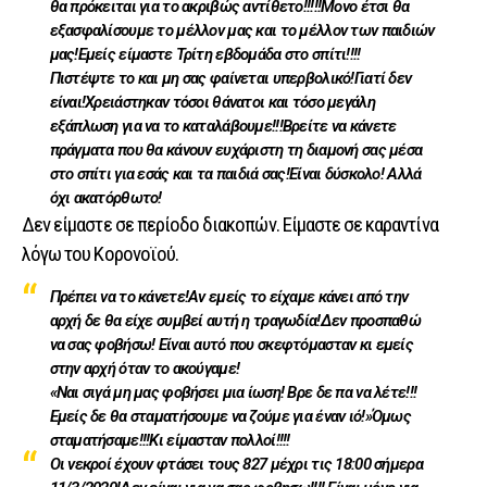
θα πρόκειται για το ακριβώς αντίθετο!!!!!Μονο έτσι θα
εξασφαλίσουμε το μέλλον μας και το μέλλον των παιδιών
μας!Εμείς είμαστε Τρίτη εβδομάδα στο σπίτι!!!!
Πιστέψτε το και μη σας φαίνεται υπερβολικό!Γιατί δεν
είναι!Χρειάστηκαν τόσοι θάνατοι και τόσο μεγάλη
εξάπλωση για να το καταλάβουμε!!!Βρείτε να κάνετε
πράγματα που θα κάνουν ευχάριστη τη διαμονή σας μέσα
στο σπίτι για εσάς και τα παιδιά σας!Είναι δύσκολο! Αλλά
όχι ακατόρθωτο!
Δεν είμαστε σε περίοδο διακοπών. Είμαστε σε καραντίνα
λόγω του Κορονοϊού.
Πρέπει να το κάνετε!Αν εμείς το είχαμε κάνει από την
αρχή δε θα είχε συμβεί αυτή η τραγωδία!Δεν προσπαθώ
να σας φοβήσω! Είναι αυτό που σκεφτόμασταν κι εμείς
στην αρχή όταν το ακούγαμε!
«Ναι σιγά μη μας φοβήσει μια ίωση! Βρε δε πα να λέτε!!!
Εμείς δε θα σταματήσουμε να ζούμε για έναν ιό!»Όμως
σταματήσαμε!!!Κι είμασταν πολλοί!!!!
Οι νεκροί έχουν φτάσει τους 827 μέχρι τις 18:00 σήμερα