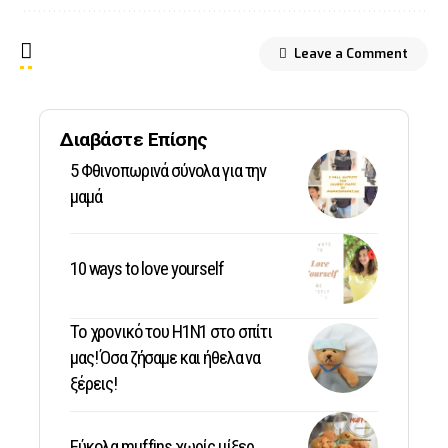
Leave a Comment
Διαβάστε Επίσης
5 Φθινοπωρινά σύνολα για την
μαμά
10 ways to love yourself
Το χρονικό του Η1Ν1 στο σπίτι
μας! Όσα ζήσαμε και ήθελα να
ξέρεις!
Εύκολα muffins χωρίς μίξερ