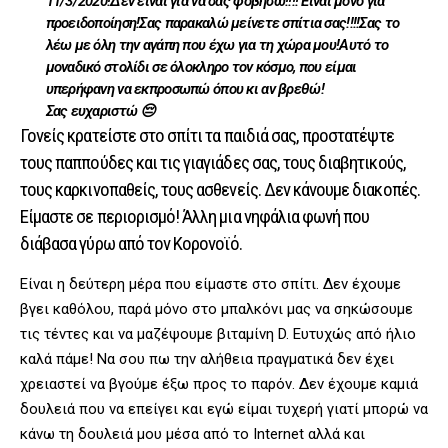
11/3/2020!Δεν είναι για να σας φοβησω!!!! Είναι μόνο για
προειδοποίηση!Σας παρακαλώ μείνετε σπίτια σας!!!!Σας το
λέω με όλη την αγάπη που έχω για τη χώρα μου!Αυτό το
μοναδικό στολίδι σε όλοκληρο τον κόσμο, που είμαι
υπερήφανη να εκπροσωπώ όπου κι αν βρεθώ!
Σας ευχαριστώ 😔
Γονείς κρατείστε στο σπίτι τα παιδιά σας, προστατέψτε
τους παππούδες και τις γιαγιάδες σας, τους διαβητικούς,
τους καρκινοπαθείς, τους ασθενείς. Δεν κάνουμε διακοπές.
Είμαστε σε περιορισμό! Άλλη μια νηφάλια φωνή που
διάβασα γύρω από τον Κορονοϊό.
Είναι η δεύτερη μέρα που είμαστε στο σπίτι. Δεν έχουμε
βγει καθόλου, παρά μόνο στο μπαλκόνι μας να σηκώσουμε
τις τέντες και να μαζέψουμε βιταμίνη D. Ευτυχώς από ήλιο
καλά πάμε! Να σου πω την αλήθεια πραγματικά δεν έχει
χρειαστεί να βγούμε έξω προς το παρόν. Δεν έχουμε καμιά
δουλειά που να επείγει και εγώ είμαι τυχερή γιατί μπορώ να
κάνω τη δουλειά μου μέσα από το Internet αλλά και