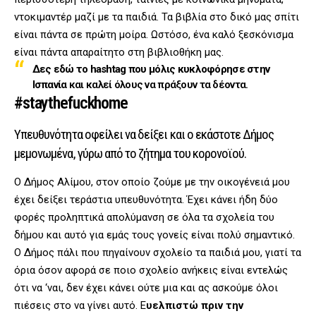
ντοκιμαντέρ μαζί με τα παιδιά. Τα βιβλία στο δικό μας σπίτι
είναι πάντα σε πρώτη μοίρα. Ωστόσο, ένα καλό ξεσκόνισμα
είναι πάντα απαραίτητο στη βιβλιοθήκη μας.
Δες εδώ το hashtag που μόλις κυκλοφόρησε στην
Ισπανία
και καλεί όλους να πράξουν τα δέοντα.
#staythefuckhome
Υπευθυνότητα οφείλει να δείξει και ο εκάστοτε Δήμος
μεμονωμένα, γύρω από το ζήτημα του κορονοϊού.
Ο Δήμος Αλίμου, στον οποίο ζούμε με την οικογένειά μου
έχει δείξει τεράστια υπευθυνότητα. Έχει κάνει ήδη δύο
φορές προληπτικά απολύμανση σε όλα τα σχολεία του
δήμου και αυτό για εμάς τους γονείς είναι πολύ σημαντικό.
Ο Δήμος πάλι που πηγαίνουν σχολείο τα παιδιά μου, γιατί τα
όρια όσον αφορά σε ποιο σχολείο ανήκεις είναι εντελώς
ότι να ‘ναι, δεν έχει κάνει ούτε μια και ας ασκούμε όλοι
πιέσεις στο να γίνει αυτό. Ε
υελπιστώ πριν την