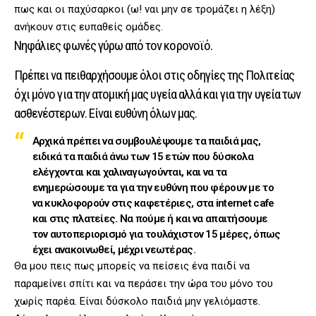
πως και οι παχύσαρκοι (ω! ναι μην σε τρομάζει η λέξη)
ανήκουν στις ευπαθείς ομάδες.
Νηφάλιες φωνές γύρω από τον κορονοϊό.
Πρέπει να πειθαρχήσουμε όλοι στις οδηγίες της Πολιτείας
όχι μόνο για την ατομική μας υγεία αλλά και για την υγεία των
ασθενέστερων. Είναι ευθύνη όλων μας.
Αρχικά πρέπει να συμβουλέψουμε τα παιδιά μας,
ειδικά τα παιδιά άνω των 15 ετών που δύσκολα
ελέγχονται και χαλιναγωγούνται, και να τα
ενημερώσουμε τα για την ευθύνη που φέρουν με το
να κυκλοφορούν στις καφετέριες, στα internet cafe
και στις πλατείες. Να πούμε ή και να απαιτήσουμε
τον αυτοπεριορισμό για τουλάχιστον 15 μέρες, όπως
έχει ανακοινωθεί, μέχρι νεωτέρας.
Θα μου πεις πως μπορείς να πείσεις ένα παιδί να
παραμείνει σπίτι και να περάσει την ώρα του μόνο του
χωρίς παρέα. Είναι δύσκολο παιδιά μην γελιόμαστε.