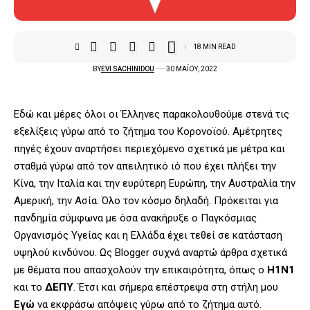
18 MIN READ
BY
EVI SACHINIDOU
30 ΜΑΪ́ΟΥ, 2022
Εδώ και μέρες όλοι οι Έλληνες παρακολουθούμε στενά τις
εξελίξεις γύρω από το ζήτημα του Κορονοϊού. Αμέτρητες
πηγές έχουν αναρτήσει περιεχόμενο σχετικά με μέτρα και
σταθμά γύρω από τον απειλητικό ιό που έχει πλήξει την
Κίνα, την Ιταλία και την ευρύτερη Ευρώπη, την Αυστραλία την
Αμερική, την Ασία. Όλο τον κόσμο δηλαδή. Πρόκειται για
πανδημία σύμφωνα με όσα ανακήρυξε ο Παγκόσμιας
Οργανισμός Υγείας και η Ελλάδα έχει τεθεί σε κατάσταση
υψηλού κινδύνου. Ως Blogger συχνά αναρτώ άρθρα σχετικά
με θέματα που απασχολούν την επικαιρότητα, όπως ο
Η1Ν1
και το
ΔΕΠΥ
. Έτσι και σήμερα επέστρεψα στη στήλη μου
Εγώ
να εκφράσω απόψεις γύρω από το ζήτημα αυτό.