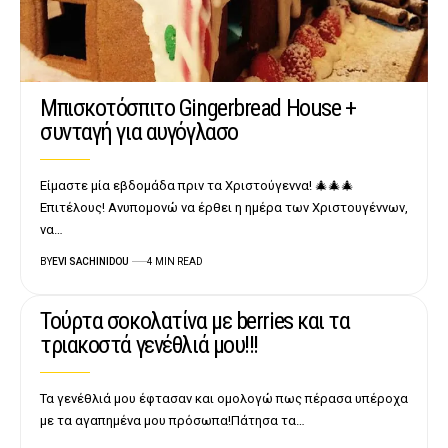
Μπισκοτόσπιτο Gingerbread House +
συνταγή για αυγόγλασο
Είμαστε μία εβδομάδα πριν τα Χριστούγεννα! 🎄🎄🎄
Επιτέλους! Ανυπομονώ να έρθει η ημέρα των Χριστουγέννων,
να…
BY
EVI SACHINIDOU
4 MIN READ
Τούρτα σοκολατίνα με berries και τα
τριακοστά γενέθλιά μου!!!
Τα γενέθλιά μου έφτασαν και ομολογώ πως πέρασα υπέροχα
με τα αγαπημένα μου πρόσωπα!Πάτησα τα…