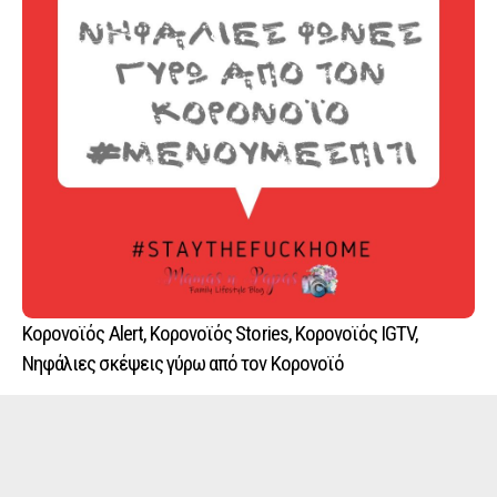
Κορονοϊός Alert, Κορονοϊός Stories, Κορονοϊός IGTV,
Νηφάλιες σκέψεις γύρω από τον Κορονοϊό