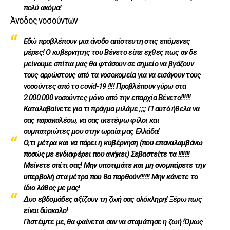
πολύ ακόμα!
Άνοδος νοσούντων
Εδώ προβλέπουν μια άνοδο απίστευτη στις επόμενες
μέρες! Ο κυβερνητης του Βένετο είπε εχθες πως αν δε
μείνουμε σπίτια μας θα φτάσουν σε σημείο να βγάζουν
τους αρρώστους από τα νοσοκομεία για να εισάγουν τους
νοσούντες από το covid-19 !!!! Προβλέπουν γύρω στα
2.000.000 νοσούντες μόνο από την επαρχία Βένετο!!!!!!
Καταλαβαίνετε για τι πράγμα μιλάμε ;;;; ΓΙ αυτό ήθελα να
σας παρακαλέσω, να σας ικετέψω φίλοι και
συμπατριώτες μου στην ωραία μας Ελλάδα!
Ο,τι μέτρα και να πάρει η κυβέρνηση (που επαναλαμβάνω
ποσώς με ενδιαφέρει που ανήκει) Σεβαστείτε τα !!!!!!!
Μείνετε σπίτι σας! Μην υποτιμάτε και μη σνομπάρετε την
υπερβολή στα μέτρα που θα παρθούν!!!!!! Μην κάνετε το
ίδιο λάθος με μας!
Δυο εβδομάδες αξίζουν τη ζωή σας ολόκληρη! Ξέρω πως
είναι δύσκολο!
Πιστέψτε με, θα φαίνεται σαν να σταμάτησε η ζωή !Όμως