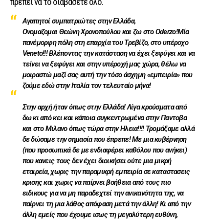
πρέπει να το διαβάσετε όλο.
Αγαπητοί συμπατριώτες στην Ελλάδα,
Ονομαζομαι Θεώνη Χρονοπούλου και ζω στο Oderzo!Μία
πανέμορφη πόλη στη επαρχία του Τρεβίζο, στο υπέροχο
Veneto!!! Βλέποντας την κατάσταση να έχει ξεφύγει και να
τείνει να ξεφύγει και στην υπέροχή μας χώρα, θέλω να
μοιραστώ μαζί σας αυτή την τόσο άσχημη «εμπειρία» που
ζούμε εδώ στην Ιταλία τον τελευταίο μήνα!
Στην αρχή ήταν όπως στην Ελλάδα! Λίγα κρούσματα από
δω κι από κει και κάποια συγκεντρωμένα στην Παντοβα
και στο Μιλανο όπως τώρα στην Ηλεια!!!! Τρομάξαμε αλλά
δε δώσαμε την σημασία που έπρεπε! Με μια κυβέρνηση
(που προσωπικά δε με ενδιαφέρει καθόλου που ανήκει)
που κανεις τους δεν έχει διοικήσει ούτε μια μικρή
εταιρεία, χωρις την παραμικρή εμπειρία σε καταστασεις
κρισης και χωρις να παίρνει βοήθεια από τους πιο
ειδικους για να μη παραδεχτεί την ανικανότητα της, να
παίρνει τη μια λάθος απόφαση μετά την άλλη! Κι από την
άλλη εμείς που έχουμε ισως τη μεγαλύτερη ευθύνη,