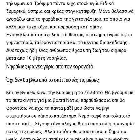
τηλεφωνικά. Τρόφιμα πάντα είχα stock εγώ. Ειδικά
ζυμαρικά, όσπρια και κρέας στην κατάψυξη. Μόνο θαλασσινά
αγοράζω από το ψαράδικο της γειτονιάς μου, το οποίο για
καλή μου τύχη κάνει και παράδοση κατ’ οίκον.
Έχουν κλείσει τα σχολεία, τα θέατρα, οι κινηματογράφοι, τα
γυμναστήρια, τα φροντιστήρια και τα κέντρα διασκέδασης.
Δυστυχώς ήδη ένας άνθρωπος έχασε τη ζωή του σήμερα
μετά από 10 μέρες νοσηλίας.
Νηφάλιες φωνές γύρω από τον κορονοϊό
Όχι δεν θα βγω από το σπίτι αυτές τις μέρες
Και αν βγω θα είναι την Κυριακή ή το Σάββατο. Θα βγούμε με
το αυτοκίνητο για μια βόλτα Νότια, παραθαλάσσια και θα
φροντίσω να έχω τα πάντα μαζί μου ώστε να μην
σταματήσω σε κάποιο κατάστημα. Νερό καφέ και κολατσιό
από το σπίτι. Σίγουρα ένα πλήγμα θα το υποστεί η οικονομία
αυτές τις ημέρες. Αλλά το ίδιο θα υποστεί και η δημόσια
υγεία. Δυστυχώς οι σταθερές αυτές είναι συγκοινωνούντα