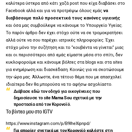
καλύτερα ύστερα από κάτι χαζά post που είχα διαβάσει στο
Facebook αλλά και για να προτρέψω όλους εμάς
να
διαβάσουμε πολύ προσεκτικά τους κανόνες υγιεινής
και όσα μας συμβούλεψε να κάνουμε το Υπουργείο Υγείας.
Το παρόν άρθρο δεν έχει στόχο ούτε να σε τρομοκρατήσει
αλλά ούτε να σου παρέχει ιατρικές πληροφορίες. Έχει
στόχο μόνο την συζήτηση και το ”κουβέντα να γίνεται” μιας
και οι περισσότεροι από εμάς είμαστε μέσα στο σπίτι, δεν
κυκλοφορούμε και κάνουμε βόλτες στα blogs και στα sites
για ενημέρωση και διασκέδαση. Κοινώς για να σκοτώσουμε
την ώρα μας. Άλλωστε, ένα τέτοιο θέμα που με απασχολεί
ιδιαίτερα δεν θα μπορούσα να το αφήσω ασχολίαστο.
Διάβασε
εδώ
τον οδηγό για οικογένειες που
δημοσίευσε το site
Mama Sou
σχετικά με την
προστασία από τον Κορονοϊό.
Το βίντεο μου στο IGTV
https://www.instagram.com/p/B9lheXipnpd/
Για απορίες σχετικά με τον Κορονοϊό καλέστε στη