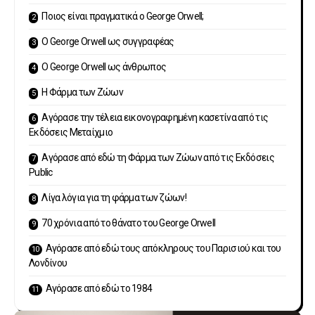
Ποιος είναι πραγματικά ο George Orwell;
O George Orwell ως συγγραφέας
Ο George Orwell ως άνθρωπος
Η Φάρμα των Ζώων
Αγόρασε την τέλεια εικονογραφημένη κασετίνα από τις
Εκδόσεις Μεταίχμιο
Αγόρασε από εδώ τη Φάρμα των Ζώων από τις Εκδόσεις
Public
Λίγα λόγια για τη φάρμα των ζώων!
70 χρόνια από το θάνατο του George Orwell
Αγόρασε από εδώ τους απόκληρους του Παρισιού και του
Λονδίνου
Αγόρασε από εδώ το 1984