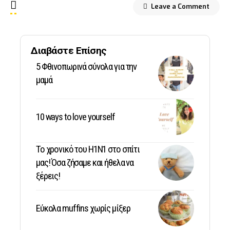
Leave a Comment
Διαβάστε Επίσης
5 Φθινοπωρινά σύνολα για την
μαμά
10 ways to love yourself
Το χρονικό του Η1Ν1 στο σπίτι
μας! Όσα ζήσαμε και ήθελα να
ξέρεις!
Εύκολα muffins χωρίς μίξερ