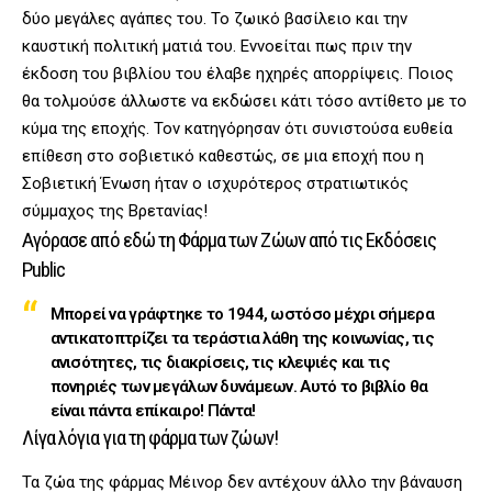
δύο μεγάλες αγάπες του. Το ζωικό βασίλειο και την
καυστική πολιτική ματιά του. Εννοείται πως πριν την
έκδοση του βιβλίου του έλαβε ηχηρές απορρίψεις. Ποιος
θα τολμούσε άλλωστε να εκδώσει κάτι τόσο αντίθετο με το
κύμα της εποχής. Τον κατηγόρησαν ότι συνιστούσα ευθεία
επίθεση στο σοβιετικό καθεστώς, σε μια εποχή που η
Σοβιετική Ένωση ήταν ο ισχυρότερος στρατιωτικός
σύμμαχος της Βρετανίας!
Αγόρασε από εδώ τη Φάρμα των Ζώων
από τις Εκδόσεις
Public
Μπορεί να γράφτηκε το 1944, ωστόσο μέχρι σήμερα
αντικατοπτρίζει τα τεράστια λάθη της κοινωνίας, τις
ανισότητες, τις διακρίσεις, τις κλεψιές και τις
πονηριές των μεγάλων δυνάμεων. Αυτό το βιβλίο θα
είναι πάντα επίκαιρο! Πάντα!
Λίγα λόγια για τη φάρμα των ζώων!
Τα ζώα της φάρμας Μέινορ δεν αντέχουν άλλο την βάναυση