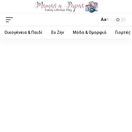
Aa
Οικογένεια & Παιδί
Ευ Ζην
Μόδα & Ομορφιά
Γιορτές