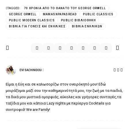
TAGGED:
70 ΧΡΌΝΙΑ ΑΠΌ ΤΟ ΘΆΝΑΤΟ ΤΟΥ GEORGE ORWELL
GEORGE ORWELL
MAMASNPAPASREAD
PUBLIC CLASSICS
PUBLIC MODERN CLASSICS
PUBLIC ΒΙΒΛΙΟΘΉΚΗ
ΒΙΒΛΊΑ ΓΙΑ ΓΟΝΕΊΣ ΚΑΙ ΕΝΉΛΙΚΕΣ
ΒΙΒΛΊΑ ΕΝΗΛΊΚΩΝ
EVI SACHINIDOU
Είμαι η Εύη και σε καλωσορίζω στον ονειρόκηπό μου! Εδώ
μοιράζομαι μαζί σου την καθημερινότητά μου, την ζωή με τα παιδιά,
τα δικά μου μυστικά ομορφιάς, εύκολες και γρήγορες συνταγές,τα
ταξίδια μου και κάποια Lazy nights με περίεργα Cocktails για
συντροφιά! We are Family!