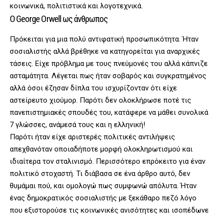
κοινωνικά, πολιτιστικά και λογοτεχνικά.
Ο George Orwell ως άνθρωπος
Πρόκειται για μια πολύ αντιφατική προσωπικότητα. Ήταν
σοσιαλιστής αλλά βρέθηκε να κατηγορείται για αναρχικές
τάσεις. Είχε πρόβλημα με τους πνεύμονές του αλλά κάπνιζε
ασταμάτητα. Λέγεται πως ήταν σοβαρός και συγκρατημένος
αλλά όσοι έζησαν δίπλα του ισχυρίζονταν ότι είχε
αστείρευτο χιούμορ. Παρότι δεν ολοκλήρωσε ποτέ τις
πανεπιστημιακές σπουδές του, κατάφερε να μάθει συνολικά
7 γλώσσες, ανάμεσά τους και η ελληνική!
Παρότι ήταν είχε αριστερές πολιτικές αντιλήψεις
απεχθανόταν οποιαδήποτε μορφή ολοκληρωτισμού και
ιδιαίτερα τον σταλινισμό. Περισσότερο επρόκειτο για έναν
πολιτικό στοχαστή. Τι διάβασα σε ένα άρθρο αυτό, δεν
θυμάμαι πού, και ομολογώ πως συμφωνώ απόλυτα. Ήταν
ένας δημοκρατικός σοσιαλιστής με ξεκάθαρο πεζό λόγο
που εξιστορούσε τις κοινωνικές ανισότητες και ισοπέδωνε