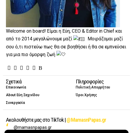
Welcome on board! Είμαι η Εύη, CEO & Editor in Chief και
από το 2014 μεγαλώνουμε μαζί
Μοιράζομαι μαζί
σου ό,τι πιστεύω πως θα σε βοηθήσει ή θα σε εμπνεύσει
για μια πιο όμορφη ζωή
Σχετικά
Πληροφορίες
Επικοινωνία
Πολιτική Απορρήτου
About Εύη Σαχινίδου
Όροι Χρήσης
Συνεργασία
Ακολουθήστε μας στο TikTok |
@MamasnPapas.gr
@mamasnpapas.gr